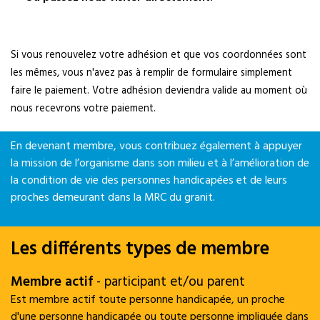
Si vous renouvelez votre adhésion et que vos coordonnées sont
les mêmes, vous n'avez pas à remplir de formulaire simplement
faire le paiement. Votre adhésion deviendra valide au moment où
nous recevrons votre paiement.
En devenant membre, vous contribuez également à appuyer
la mission de l’organisme dans son milieu et à l’amélioration de
la condition de vie des personnes handicapées et de leurs
proches demeurant dans la MRC du granit.
Les différents types de membre
Membre actif
- participant et/ou parent
Est membre actif toute personne handicapée, un proche
d'une personne handicapée ou toute personne impliquée dans