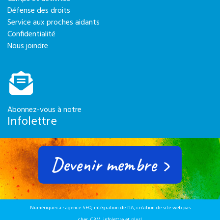
Défense des droits
Service aux proches aidants
Confidentialité
Nous joindre
Abonnez-vous à notre
Infolettre
Devenir membre ›
Numérique.ca
:
agence SEO
,
intégration de l'IA
,
création de site web pas
cher
,
CRM
,
infolettre
et plus!